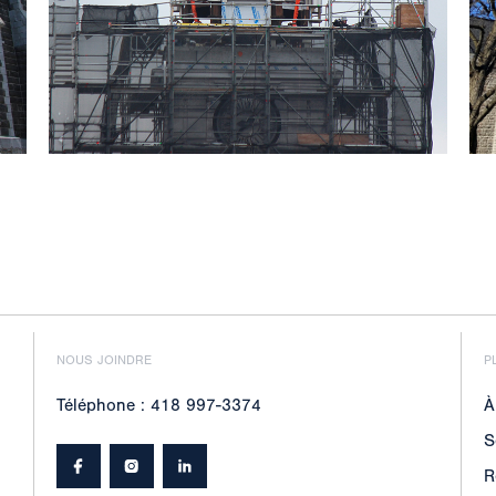
NOUS JOINDRE
P
Téléphone : 418 997-3374
À
S
R