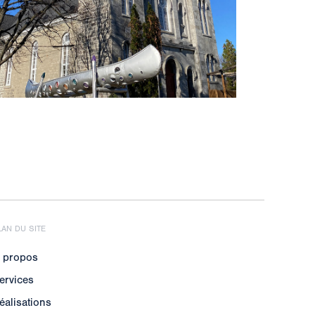
LAN DU SITE
 propos
ervices
éalisations